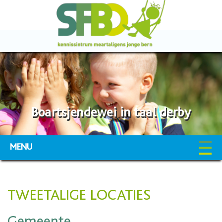
Boartsjendewei in taal derby
MENU
TWEETALIGE LOCATIES