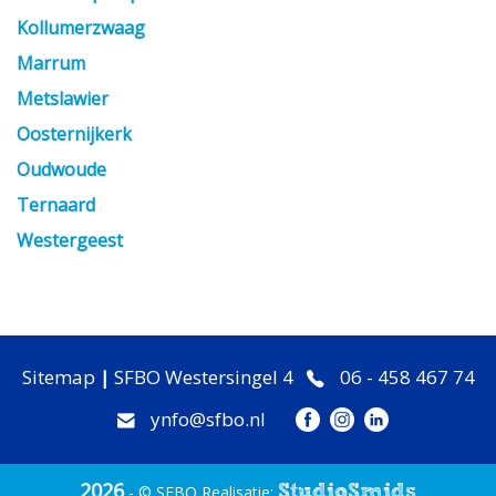
Kollumerzwaag
Marrum
Metslawier
Oosternijkerk
Oudwoude
Ternaard
Westergeest
Sitemap
|
SFBO Westersingel 4
06 - 458 467 74
ynfo@sfbo.nl
2026
StudioSmids
- © SFBO Realisatie: