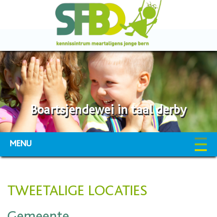
Boartsjendewei in taal derby
MENU
TWEETALIGE LOCATIES