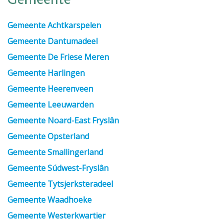
Gemeente
Gemeente Achtkarspelen
Gemeente Dantumadeel
Gemeente De Friese Meren
Gemeente Harlingen
Gemeente Heerenveen
Gemeente Leeuwarden
Gemeente Noard-East Fryslân
Gemeente Opsterland
Gemeente Smallingerland
Gemeente Súdwest-Fryslân
Gemeente Tytsjerksteradeel
Gemeente Waadhoeke
Gemeente Westerkwartier