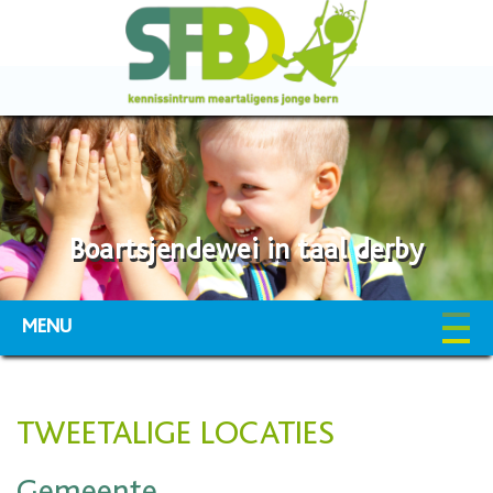
Boartsjendewei in taal derby
MENU
TWEETALIGE LOCATIES