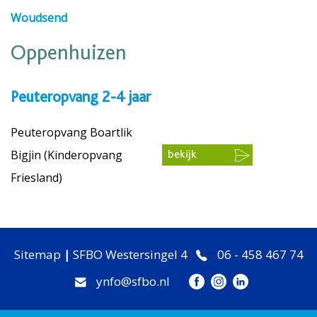
Woudsend
Oppenhuizen
Peuteropvang 2-4 jaar
Peuteropvang Boartlik
Bigjin (Kinderopvang
bekijk
Friesland)
Sitemap
|
SFBO Westersingel 4
06 - 458 467 74
ynfo@sfbo.nl