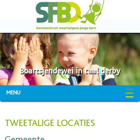
Boartsjendewei in taal derby
MENU
TWEETALIGE LOCATIES