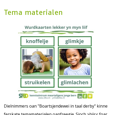
Tema materialen
Dielnimmers oan "Boartsjendewei in taal derby" kinne
ferskate temamaterialen oanfreegje. Sjoch >
hjir
< foar