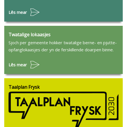
Lês mear
Twatalige lokaasjes
Sjoch per gemeente hokker twatalige berne- en pjutte-
opfanglokaasjes der yn de ferskillende doarpen binne.
Lês mear
Taalplan Frysk