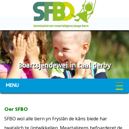
Boartsjendewei in taal derby
MENU
Oer SFBO
SFBO wol alle bern yn Fryslân de kâns biede har
twatalich te ûntwikkeljen. Meartaligens befoarderet de