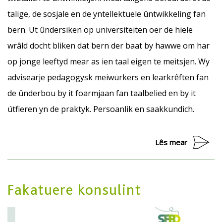
talige, de sosjale en de yntellektuele ûntwikkeling fan
bern. Ut ûndersiken op universiteiten oer de hiele
wrâld docht bliken dat bern der baat by hawwe om har
op jonge leeftyd mear as ien taal eigen te meitsjen. Wy
advisearje pedagogysk meiwurkers en learkrêften fan
de ûnderbou by it foarmjaan fan taalbelied en by it
útfieren yn de praktyk. Persoanlik en saakkundich.
Lês mear
Fakatuere konsulint