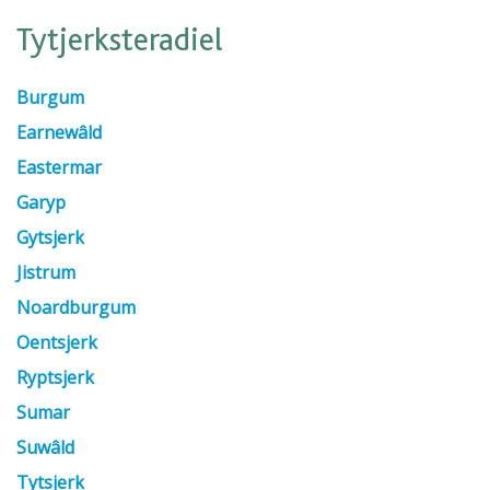
Tytjerksteradiel
Burgum
Earnewâld
Eastermar
Garyp
Gytsjerk
Jistrum
Noardburgum
Oentsjerk
Ryptsjerk
Sumar
Suwâld
Tytsjerk