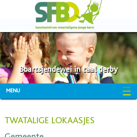
Boartsjendewei in taal derby
MENU
TWATALIGE LOKAASJES