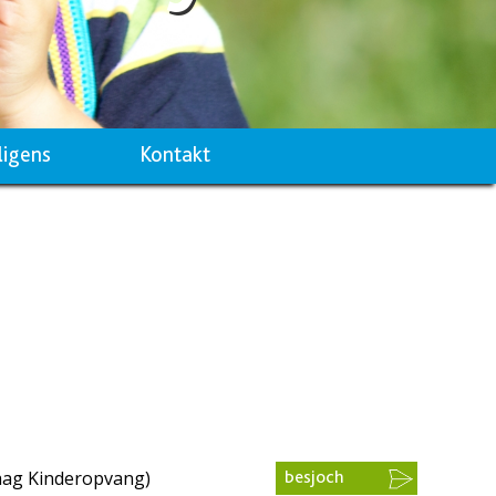
ligens
Kontakt
ag Kinderopvang)
besjoch