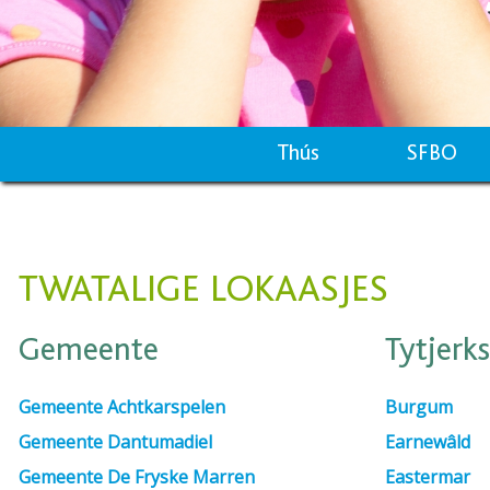
Thús
SFBO
TWATALIGE LOKAASJES
Gemeente
Tytjerks
Gemeente Achtkarspelen
Burgum
Gemeente Dantumadiel
Earnewâld
Gemeente De Fryske Marren
Eastermar