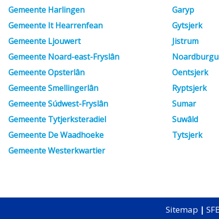
Gemeente Harlingen
Garyp
Gemeente It Hearrenfean
Gytsjerk
Gemeente Ljouwert
Jistrum
Gemeente Noard-east-Fryslân
Noardburg
Gemeente Opsterlân
Oentsjerk
Gemeente Smellingerlân
Ryptsjerk
Gemeente Súdwest-Fryslân
Sumar
Gemeente Tytjerksteradiel
Suwâld
Gemeente De Waadhoeke
Tytsjerk
Gemeente Westerkwartier
Sitemap
|
SFB