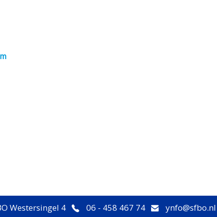
um
O Westersingel 4
06 - 458 467 74
ynfo@sfbo.nl