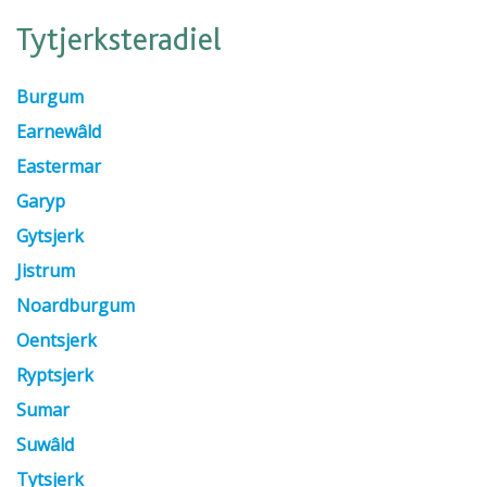
Tytjerksteradiel
Burgum
Earnewâld
Eastermar
Garyp
Gytsjerk
Jistrum
Noardburgum
Oentsjerk
Ryptsjerk
Sumar
Suwâld
Tytsjerk