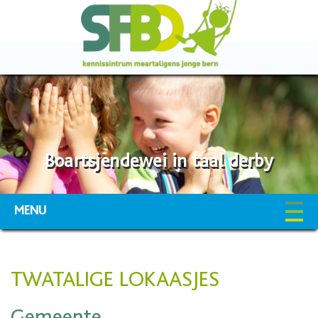
Boartsjendewei in taal derby
MENU
TWATALIGE LOKAASJES