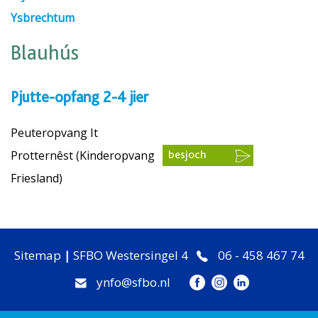
Ysbrechtum
Blauhús
Pjutte-opfang 2-4 jier
Peuteropvang It
Protternêst (Kinderopvang
besjoch
Friesland)
Sitemap
|
SFBO Westersingel 4
06 - 458 467 74
ynfo@sfbo.nl