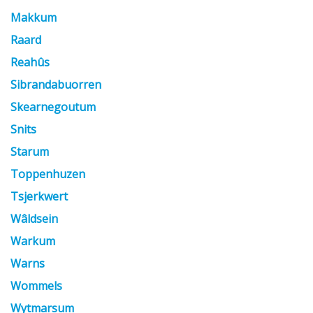
Makkum
Raard
Reahûs
Sibrandabuorren
Skearnegoutum
Snits
Starum
Toppenhuzen
Tsjerkwert
Wâldsein
Warkum
Warns
Wommels
Wytmarsum