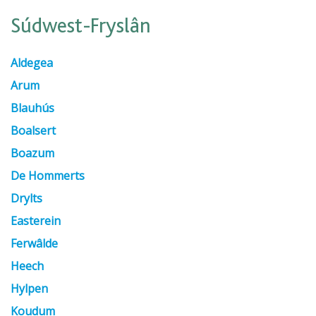
Súdwest-Fryslân
Aldegea
Arum
Blauhús
Boalsert
Boazum
De Hommerts
Drylts
Easterein
Ferwâlde
Heech
Hylpen
Koudum