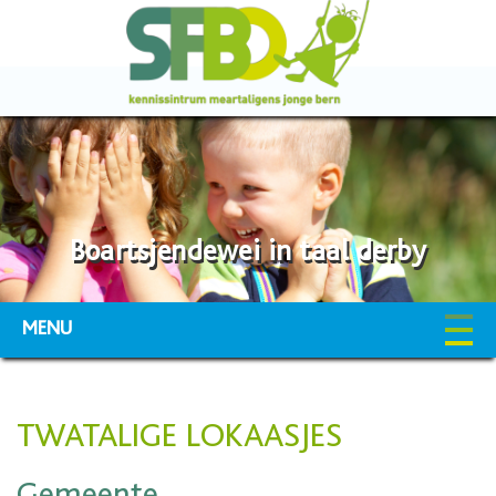
Boartsjendewei in taal derby
MENU
TWATALIGE LOKAASJES