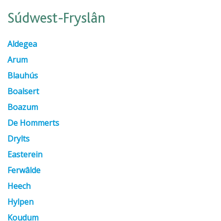
Súdwest-Fryslân
Aldegea
Arum
Blauhús
Boalsert
Boazum
De Hommerts
Drylts
Easterein
Ferwâlde
Heech
Hylpen
Koudum