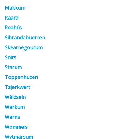
Makkum
Raard
Reahûs
Sibrandabuorren
Skearnegoutum
Snits
Starum
Toppenhuzen
Tsjerkwert
Wâldsein
Warkum
Warns
Wommels
Wytmarsum