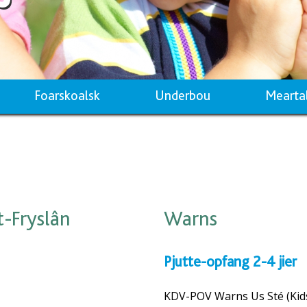
Foarskoalsk
Underbou
Mearta
-Fryslân
Warns
Pjutte-opfang 2-4 jier
KDV-POV Warns Us Sté (Kids