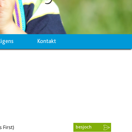
ligens
Kontakt
 First)
besjoch