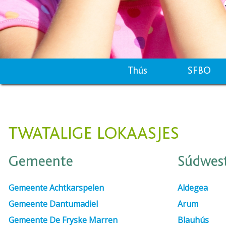
Thús
SFBO
TWATALIGE LOKAASJES
Gemeente
Súdwest
Gemeente Achtkarspelen
Aldegea
Gemeente Dantumadiel
Arum
Gemeente De Fryske Marren
Blauhús