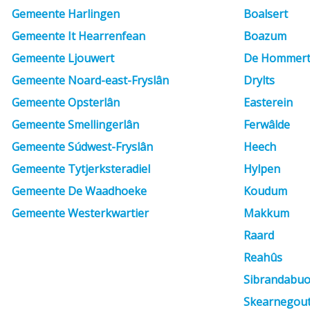
Gemeente Harlingen
Boalsert
Gemeente It Hearrenfean
Boazum
Gemeente Ljouwert
De Hommert
Gemeente Noard-east-Fryslân
Drylts
Gemeente Opsterlân
Easterein
Gemeente Smellingerlân
Ferwâlde
Gemeente Súdwest-Fryslân
Heech
Gemeente Tytjerksteradiel
Hylpen
Gemeente De Waadhoeke
Koudum
Gemeente Westerkwartier
Makkum
Raard
Reahûs
Sibrandabuo
Skearnegou