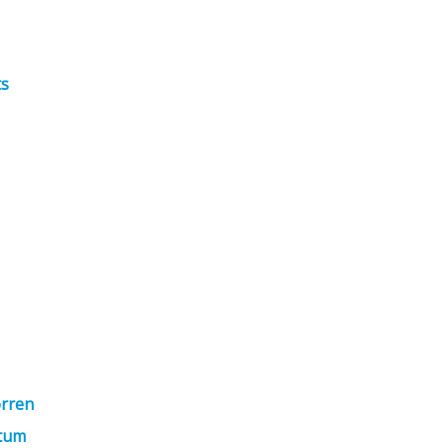
s
rren
tum