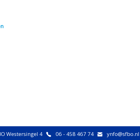
en
O Westersingel 4
06 - 458 467 74
ynfo@sfbo.nl