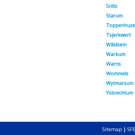
Snits
Starum
Toppenhuz
Tsjerkwert
Wâldsein
Warkum
Warns
Wommels
Wytmarsum
Ysbrechtum
Sitemap
|
SFB