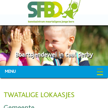
Boartsjendewei in taal derby
MENU
TWATALIGE LOKAASJES