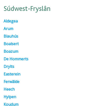
Súdwest-Fryslân
Aldegea
Arum
Blauhús
Boalsert
Boazum
De Hommerts
Drylts
Easterein
Ferwâlde
Heech
Hylpen
Koudum