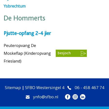
Ysbrechtum
De Hommerts
Pjutte-opfang 2-4 jier
Peuteropvang De
Moskeflap (Kinderopvang
besjoch
Friesland)
Sitemap
|
SFBO Westersingel 4
06 - 458 467 74
ynfo@sfbo.nl