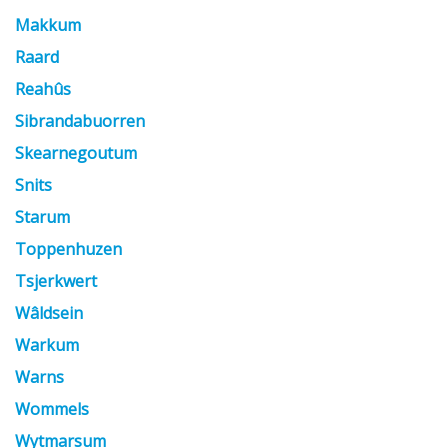
Makkum
Raard
Reahûs
Sibrandabuorren
Skearnegoutum
Snits
Starum
Toppenhuzen
Tsjerkwert
Wâldsein
Warkum
Warns
Wommels
Wytmarsum